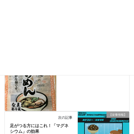
ジムの日常
、
【トレーニング情報】
カテゴリー
ジムの日常
トレーニング情報
タグ
【栄養情報】
前の記事
減量中でも「●●●●」食べられま
す♪
2020年8月20日
【栄養情報】
次の記事
足がつる方にはこれ！「マグネ
シウム」の効果