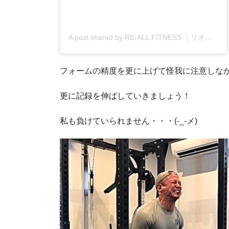
A post shared by RE-ALL FITNESS ｜リオールフィットネス (@re_all.fitness)
フォームの精度を更に上げて怪我に注意しな
更に記録を伸ばしていきましょう！
私も負けていられません・・・(-_-メ)