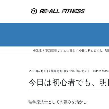
コ
ナ
ン
ビ
テ
ゲ
ン
ー
ツ
シ
へ
ョ
ス
ン
キ
に
ッ
移
HOME
更新情報
ジムの日常
今日は初心者でも、明
プ
動
2021年7月7日
/ 最終更新日時 :
2021年7月7日
Yutaro Mas
今日は初心者でも、明
理学療法士としての強みを活かし