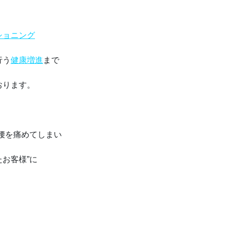
ショニング
行う
健康増進
まで
おります。
腰を痛めてしまい
お客様”に