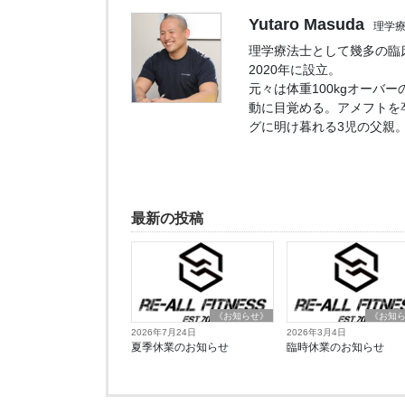
Yutaro Masuda
理学
理学療法士として幾多の臨床経
2020年に設立。
元々は体重100kgオーバ
動に目覚める。アメフトを
グに明け暮れる3児の父親
最新の投稿
《お知らせ》
《お知
2026年7月24日
2026年3月4日
夏季休業のお知らせ
臨時休業のお知らせ