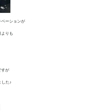
チベーションが
目よりも
ですが
ました♪