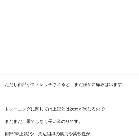
日常生活レベルで困ることはなく
子供を抱っこ＆高い高い
背中をかく＆身体を洗う
術部を下にして横になる など
重たいものを持ったり、持ち上げたり
肩の柔軟性が必要となる動作を行ったり
肩を圧迫したり、伸ばしたりと、問題なく可能です。
ただし術部がストレッチされると、まだ僅かに痛みは出ます。
トレーニングに関しては上記とは次元が異なるので
まだまだ、果てしなく長い道のりです。
術部(棘上筋)や、周辺組織の筋力や柔軟性が