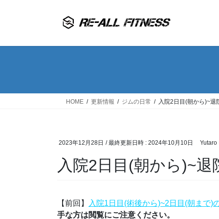
コ
ナ
ン
ビ
テ
ゲ
ン
ー
ツ
シ
へ
ョ
ス
ン
キ
に
ッ
移
HOME
更新情報
ジムの日常
入院2日目(朝から)~退
プ
動
2023年12月28日
/ 最終更新日時 :
2024年10月10日
Yutaro
入院2日目(朝から)~退
【前回】
入院1日目(術後から)~2日目(朝まで)
手な方は閲覧にご注意ください。