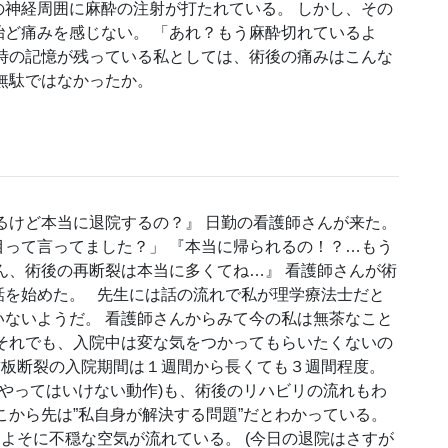
神経周囲に麻酔の注射が打たれている。 しかし、その
ど痛みを感じない。 「あれ？もう麻酔切れているよ
時の記憶が残っている私としては、術後の痛みはこんな
無駄ではなかったか。
るけど本当に退院するの？』 日勤の看護師さんが来た。
って言ってました？」 『本当に帰られるの！？…もう
ん、術後の再断裂は本当に多くてね…』 看護師さんが術
話を始めた。 先生には話の流れで私が理学療法士だと
ないようだ。 看護師さんからみて今の私は無茶なこと
それでも、入院中は変な気をつかってもらいたくないの
腱板断裂の入院期間は１週間から長くても３週間程度。
(やってはいけない動作)も、術後のリハビリの流れもわ
こから先は”私自身が解決する問題”だとわかっている。
よそに不穏な空気が流れている。 (今日の退院はさすが