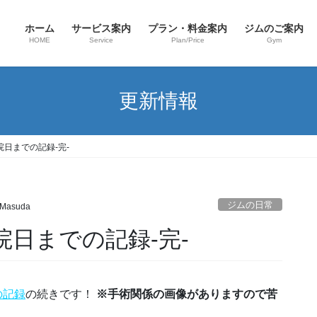
ホーム
サービス案内
プラン・料金案内
ジムのご案内
HOME
Service
Plan/Price
Gym
更新情報
院日までの記録-完-
ジムの日常
 Masuda
院日までの記録-完-
の記録
の続きです！
※手術関係の画像がありますので苦