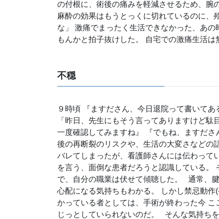
の付根に、術後の痛みを軽減させるため、腕の
麻酔の効果はもうとっくに切れているのに、殆
な」 激痛でまったく生活できなかった、あの
もんかと拍子抜けした。 自宅での激痛生活は
不穏
９時頃 『ますださん、今日退院って書いてあ
「昨日、先生にもそう言ってありますけど駄目
一度確認してみますね』 『でもね、ますださ
後の再断裂のリスクや、生活の大変さなどの
バレてしまったが、看護師さんには伝わってい
を言う、面倒な患者だろうと認識している。 
で、自分の職業は伏せて傾聴した。 通常、
心配になる気持ちもわかる。 しかし禁忌動作
かっている者としては、手術が終わった今 こ
じっとしていられないのだ。 そんな気持ちを