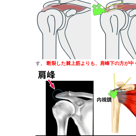
す。
断裂した棘上筋よりも、肩峰下の方が中