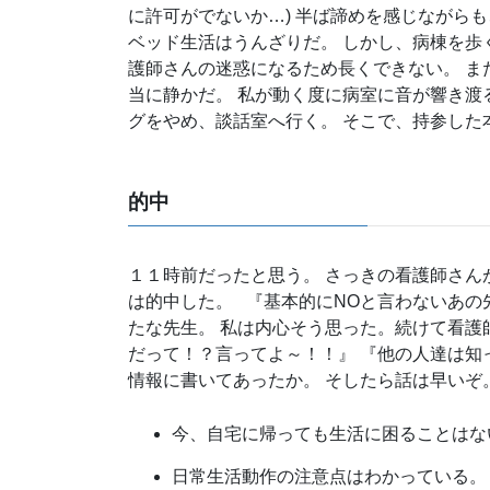
に許可がでないか…) 半ば諦めを感じながら
ベッド生活はうんざりだ。 しかし、病棟を歩
護師さんの迷惑になるため長くできない。 ま
当に静かだ。 私が動く度に病室に音が響き渡
グをやめ、談話室へ行く。 そこで、持参した
的中
１１時前だったと思う。 さっきの看護師さん
は的中した。 『基本的にNOと言わないあの
たな先生。 私は内心そう思った。続けて看護師
だって！？言ってよ～！！』 『他の人達は知
情報に書いてあったか。 そしたら話は早いぞ
今、自宅に帰っても生活に困ることはな
日常生活動作の注意点はわかっている。