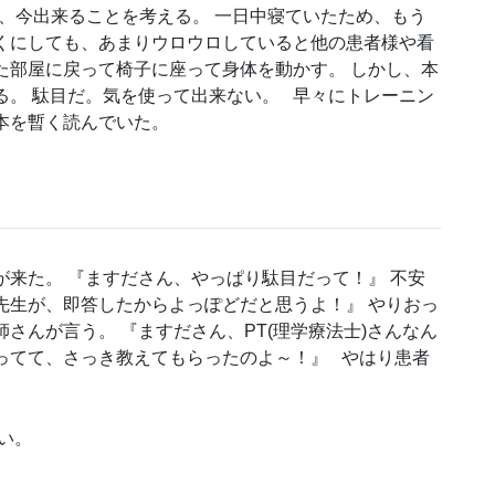
も、今出来ることを考える。 一日中寝ていたため、もう
くにしても、あまりウロウロしていると他の患者様や看
た部屋に戻って椅子に座って身体を動かす。 しかし、本
る。 駄目だ。気を使って出来ない。 早々にトレーニン
本を暫く読んでいた。
が来た。 『ますださん、やっぱり駄目だって！』 不安
先生が、即答したからよっぽどだと思うよ！』 やりおっ
さんが言う。 『ますださん、PT(理学療法士)さんなん
ってて、さっき教えてもらったのよ～！』 やはり患者
。
い。