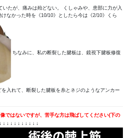
ていたが、痛みは殆どない。 くしゃみや、患部に力が入
なかった時を《10/10》としたら今は《2/10》くら
ちなみに、私の断裂した腱板は、鏡視下腱板修復
どを入れて、断裂した腱板を糸とネジのようなアンカー
像ではないですが、苦手な方は飛ばしてください(下の
 ↓ ↓ ↓ ↓ ↓ ↓ ↓ ↓ ↓ ↓